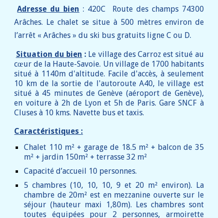
Adresse du bien
: 420C
R
oute des champs 74300
Arâches. L
e chalet
se situe à
5
00 mètres environ de
l’arrêt « Arâches » du ski bus gratuits ligne C ou D.
Situation du bien
:
Le village des Carroz est situé au
cœur de la Haute-Savoie. Un village de 1700 habitants
situé à 1140m d'altitude. Facile d'accès, à seulement
10 km de la sortie de l'autoroute A40, le village est
situé à 45 minutes de Genève (aéroport de Genève),
en voiture à 2h de Lyon et 5h de Paris. Gare SNCF à
Cluses
à 10 kms. Navette bus et taxis.
Caractéristiques :
Chalet 110 m² + garage de 18.5 m² + balcon de
35
m² + jardin 150m² + terrasse 32 m²
Capacité d’accueil 10 personnes.
5 chambres (10, 10, 10, 9 et 20 m² environ). La
chambre de 20m² est en mezzanine ouverte sur le
séjour (hauteur maxi 1,80m). Les chambres sont
toutes équipées pour 2 personnes, armoirette